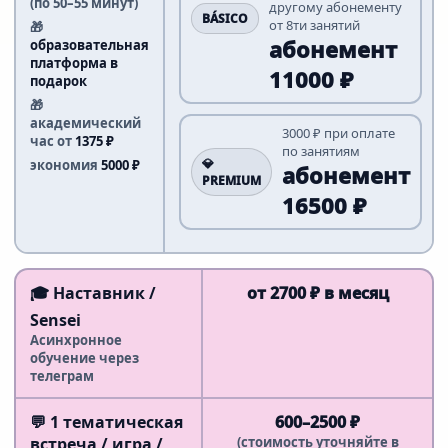
(по 50–55 минут)
другому абонементу
BÁSICO
от 8ти занятий
🎁
абонемент
образовательная
платформа в
11000 ₽
подарок
🎁
академический
3000 ₽ при оплате
час от
1375 ₽
по занятиям
💎
экономия
5000 ₽
абонемент
PREMIUM
16500 ₽
🎓 Наставник /
от 2700 ₽ в месяц
Sensei
Асинхронное
обучение через
телеграм
💬 1 тематическая
600–2500 ₽
встреча / игра /
(стоимость уточняйте в