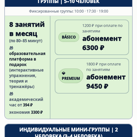
ГРУППЫ | 5–10 ЧЕЛОВЕК
Фиксированные группы: 10:00 · 17:30 · 19:00
8 занятий
1200 ₽ при оплате по
занятиям
в месяц
абонемент
BÁSICO
(по 80–85 минут)
6300 ₽
🎁
образовательная
платформа в
1800 ₽ при оплате
подарок
по занятиям
(интерактивные
💎
абонемент
упражнения,
PREMIUM
теория и
9450 ₽
тренажёры)
🎁
академический
час от
394 ₽
экономия
3300 ₽
ИНДИВИДУАЛЬНЫЕ МИНИ-ГРУППЫ | 2
ЧЕЛОВЕКА (3–4 ЧЕЛОВЕКА)