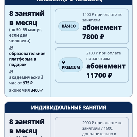
8 занятий
1400 ₽ при оплате по
занятиям
в месяц
абонемент
BÁSICO
(по 50–55 минут,
7800 ₽
если два
человека)
🎁
2100 ₽ при оплате
образовательная
по занятиям
платформа в
💎
абонемент
подарок
PREMIUM
🎁
11700 ₽
академический
час от
975 ₽
экономия
3400 ₽
ИНДИВИДУАЛЬНЫЕ ЗАНЯТИЯ
8 занятий
2000 ₽ при оплате по
занятиям / 1600,
в месяц
дополнительно к