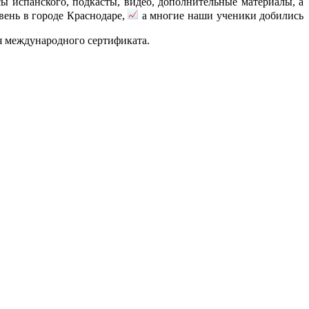
сы испанского, подкасты, видео, дополнительные материалы, а
ень в городе Краснодаре,
а многие наши ученики добились
я международного сертификата.