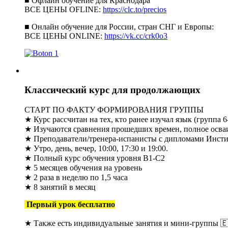
■ Офлайн обучение для Краснодара
ВСЕ ЦЕНЫ OFLINE:
https://clc.to/precios
■ Онлайн обучение для России, стран СНГ и Европы:
ВСЕ ЦЕНЫ ONLINE:
https://vk.cc/crk0o3
Классический курс для продолжающих
СТАРТ ПО ФАКТУ ФОРМИРОВАНИЯ ГРУППЫ
★ Курс рассчитан на тех, кто ранее изучал язык (группа 6
★ Изучаются сравнения прошедших времен, полное осваив
★ Преподаватели/тренера-испанисты с дипломами Инсти
★ Утро, день, вечер, 10:00, 17:30 и 19:00.
★ Полный курс обучения уровня B1-C2
★ 5 месяцев обучения на уровень
★ 2 раза в неделю по 1,5 часа
★ 8 занятий в месяц
Первый урок бесплатно
★ Также есть индивидуальные занятия и мини-группы 🇪