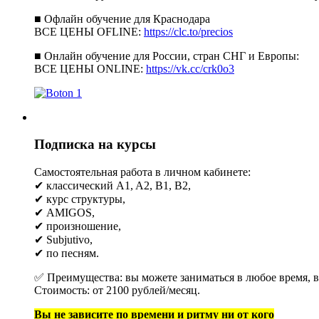
■ Офлайн обучение для Краснодара
ВСЕ ЦЕНЫ OFLINE:
https://clc.to/precios
■ Онлайн обучение для России, стран СНГ и Европы:
ВСЕ ЦЕНЫ ONLINE:
https://vk.cc/crk0o3
Подписка на курсы
Самостоятельная работа в личном кабинете:
✔ классический A1, A2, B1, B2,
✔ курс структуры,
✔ AMIGOS,
✔ произношение,
✔ Subjutivo,
✔ по песням.
✅ Преимущества: вы можете заниматься в любое время, в 
Стоимость: от 2100 рублей/месяц.
Вы не зависите по времени и ритму ни от кого