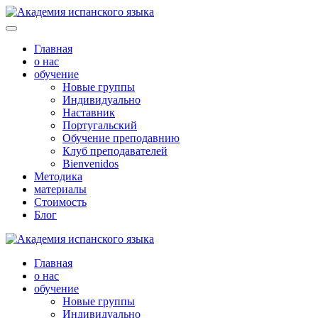
Главная
о нас
обучение
Новые группы
Индивидуально
Наставник
Португальский
Обучение преподавнию
Клуб преподавателей
Bienvenidos
Методика
материалы
Стоимость
Блог
Главная
о нас
обучение
Новые группы
Индивидуально