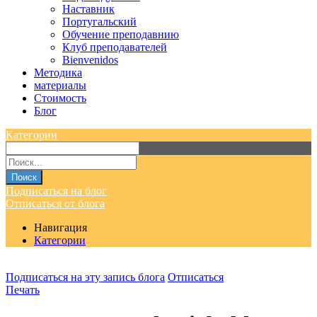
Наставник
Португальский
Обучение преподавнию
Клуб преподавателей
Bienvenidos
Методика
материалы
Стоимость
Блог
Категории
Поиск
Подписаться на блог
Отписаться от блога
Навигация
Категории
Подписаться на эту запись блога
Отписаться
Печать