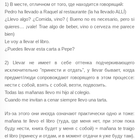
1) В месте, отличном от того, где находится говорящий:
Pedro ha llevado a Raquel al restaurante (la ha llevado ALLÍ)
¿Llevo algo? ¿Comida, vino? ( Bueno no es necesario, pero si
quieres… ¡vale! Trae algo de beber, vino o cerveza me parece
bien)
Le voy a llevar el libro.
¿Puedes llevar esta carta a Pepe?
2) Llevar не имеет в себе оттенка подчеркивающего
исключительно "принести и отдать", у llevar бывает, когда
предмет/люди сопровождают говорящего в этом процессе:
нести с собой, взять с собой, везти, подвозить.
Todas las mañanas llevo mi hijo al colegio.
Cuando me invitan a cenar siempre llevo una tarta.
Из-за этого они иногда означают практически одно и тоже:
mañana te llevo el libro (туда, где меня нет, при этом пока
буду нести, книга будет у меня с собой) = mañana te traigo
el libro (принесу и отдам, и в момент отдачи я уже буду там).