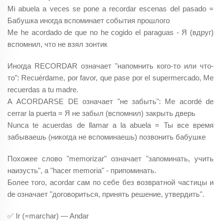
Mi abuela a veces se pone a recordar escenas del pasado =
Бабушка иногда вспоминает события прошлого
Me he acordado de que no he cogido el paraguas - Я (вдруг)
вспомнил, что не взял зонтик
Иногда RECORDAR означает "напомнить кого-то или что-
то": Recuérdame, por favor, que pase por el supermercado, Me
recuerdas a tu madre.
А ACORDARSE DE означает "не забыть": Me acordé de
cerrar la puerta = Я не забыл (вспомнил) закрыть дверь
Nunca te acuerdas de llamar a la abuela = Ты все время
забываешь (никогда не вспоминаешь) позвонить бабушке
Похожее слово "memorizar" означает "запоминать, учить
наизусть", а "hacer memoria" - припоминать.
Более того, acordar сам по себе без возвратной частицы и
de означает "договориться, принять решение, утвердить".
✅ Ir (=marchar) — Andar