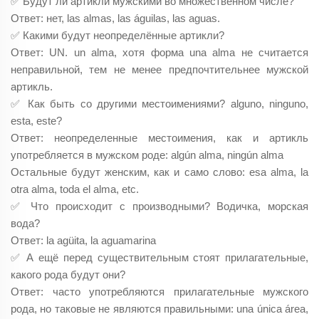
✅ Будут ли артикли мужскими во множественном числе?
Ответ: нет, las almas, las águilas, las aguas.
✅ Какими будут неопределённые артикли?
Ответ: UN. un alma, хотя форма una alma не считается
неправильной, тем не менее предпочтительнее мужской
артикль.
✅ Как быть со другими местоимениями? alguno, ninguno,
esta, este?
Ответ: неопределенные местоимения, как и артикль
употребляется в мужском роде: algún alma, ningún alma
Остальные будут женским, как и само слово: esa alma, la
otra alma, toda el alma, etc.
✅ Что происходит с производными? Водичка, морская
вода?
Ответ: la agüita, la aguamarina
✅ А ещё перед существительным стоят прилагательные,
какого рода будут они?
Ответ: часто употребляются прилагательные мужского
рода, но таковые не являются правильными: una única área,