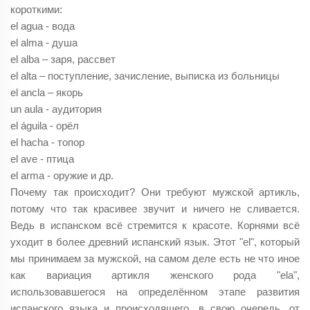
короткими:
el agua - вода
el alma - душа
el alba – заря, рассвет
el alta – поступление, зачисление, выписка из больницы
el ancla – якорь
un aula - аудитория
el águila - орёл
el hacha - топор
el ave - птица
el arma - оружие и др.
Почему так происходит? Они требуют мужской артикль,
потому что так красивее звучит и ничего не сливается.
Ведь в испанском всё стремится к красоте. Корнями всё
уходит в более древний испанский язык. Этот "el", который
мы принимаем за мужской, на самом деле есть не что иное
как вариация артикля женского рода "ela",
использовавшегося на определённом этапе развития
испанского языка и происходящего, в свою очередь, от