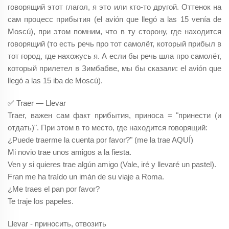
говорящий этот глагол, я это или кто-то другой. Оттенок на
сам процесс прибытия (el avión que llegó a las 15 venía de
Moscú), при этом помним, что в ту сторону, где находится
говорящий (то есть речь про тот самолёт, который прибыл в
тот город, где нахожусь я. А если бы речь шла про самолёт,
который прилетел в Зимбабве, мы бы сказали: el avión que
llegó a las 15 iba de Moscú).
✅ Traer — Llevar
Traer, важен сам факт прибытия, приноса = "принести (и
отдать)". При этом в то место, где находится говорящий:
¿Puede traerme la cuenta por favor?" (me la trae AQUÍ)
Mi novio trae unos amigos a la fiesta.
Ven y si quieres trae algún amigo (Vale, iré y llevaré un pastel).
Fran me ha traído un imán de su viaje a Roma.
¿Me traes el pan por favor?
Te traje los papeles.
Llevar - приносить, отвозить