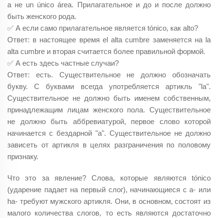
а не un único área. Прилагательное и до и после должно
быть женского рода.
✅ А если само прилагательное является tónico, как alto?
Ответ: в настоящее время el alta cumbre заменяется на la
alta cumbre и вторая считается более правильной формой.
✅ А есть здесь частные случаи?
Ответ: есть. Существительное не должно обозначать
букву. С буквами всегда употребляется артикль "la".
Существительное не должно быть именем собственным,
принадлежащим лицам женского пола. Существительное
не должно быть аббревиатурой, первое слово которой
начинается с бездарной "а". Существительное не должно
зависеть от артикля в целях разграничения по половому
признаку.
Что это за явление? Слова, которые являются tónico
(ударение падает на первый слог), начинающиеся с a- или
ha- требуют мужского артикля. Они, в основном, состоят из
малого количества слогов, то есть являются достаточно