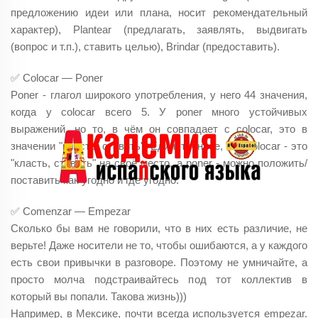
предложению идеи или плана, носит рекомендательный
характер), Plantear (предлагать, заявлять, выдвигать
(вопрос и т.п.), ставить целью), Brindar (предоставить).
✅ Colocar — Poner
Poner - глагол широкого употребления, у него 44 значения,
когда у colocar всего 5. У poner много устойчивых
выражений, но то, в чём он совпадает с colocar, это в
значении "класть, ставить". Единственное, что colocar - это
"класть, ставить" на своё место, а poner - можно положить/
поставить как угодно и где угодно.
✅ Comenzar — Empezar
Сколько бы вам не говорили, что в них есть различие, не
верьте! Даже носители не то, чтобы ошибаются, а у каждого
есть свои привычки в разговоре. Поэтому не умничайте, а
просто молча подстраивайтесь под тот коллектив в
который вы попали. Такова жизнь)))
Например, в Мексике, почти всегда используется empezar.