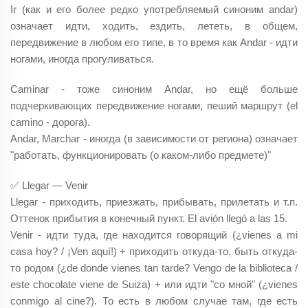
Ir (как и его более редко употребляемый синоним andar)
означает идти, ходить, ездить, лететь, в общем,
передвижение в любом его типе, в то время как Andar - идти
ногами, иногда прогуливаться.
Caminar - тоже синоним Andar, но ещё больше
подчеркивающих передвижение ногами, пеший маршрут (el
camino - дорога).
Andar, Marchar - иногда (в зависимости от региона) означает
"работать, функционировать (о каком-либо предмете)"
✅ Llegar — Venir
Llegar - приходить, приезжать, прибывать, прилетать и т.п.
Оттенок прибытия в конечный пункт. El avión llegó a las 15.
Venir - идти туда, где находится говорящий (¿vienes a mi
casa hoy? / ¡Ven aquí!) + приходить откуда-то, быть откуда-
то родом (¿de donde vienes tan tarde? Vengo de la biblioteca /
este chocolate viene de Suiza) + или идти "со мной" (¿vienes
conmigo al cine?). То есть в любом случае там, где есть